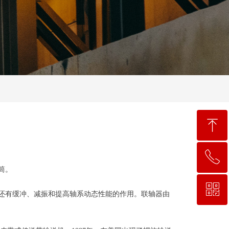
ꁸ
ꂅ
回到顶部
筒。
ꀥ
0563-6027188
还有缓冲、减振和提高轴系动态性能的作用。联轴器由
微信公众号二维码