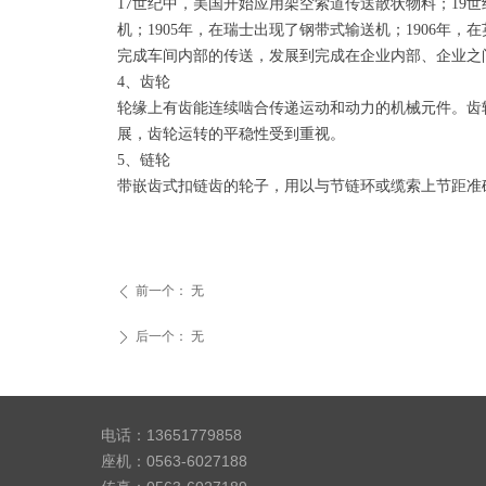
17世纪中，美国开始应用架空索道传送散状物料；19世
机；1905年，在瑞士出现了钢带式输送机；1906
完成车间内部的传送，发展到完成在企业内部、企业之
4、齿轮
轮缘上有齿能连续啮合传递运动和动力的机械元件。齿
展，齿轮运转的平稳性受到重视。
5、链轮
带嵌齿式扣链齿的轮子，用以与节链环或缆索上节距准确的块体
前一个：
无
ꄴ
后一个：
无
ꄲ
电话：13651779858
座机：0563-6027188