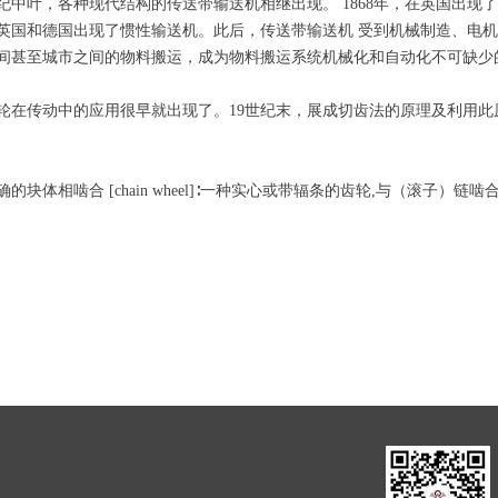
纪中叶，各种现代结构的传送带输送机相继出现。 1868年，在英国出现
年，在英国和德国出现了惯性输送机。此后，传送带输送机 受到机械制造、
间甚至城市之间的物料搬运，成为物料搬运系统机械化和自动化不可缺少
轮在传动中的应用很早就出现了。19世纪末，展成切齿法的原理及利用
相啮合 [chain wheel]∶一种实心或带辐条的齿轮,与（滚子）链