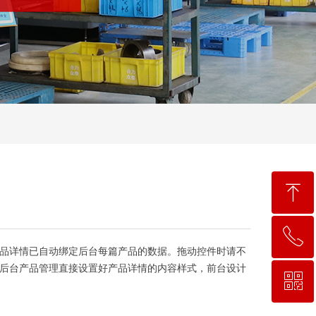
ꁸ
ꂅ
回到顶部
品详情已自动绑定后台每篇产品的数据。拖动控件时请不
后台产品管理直接设置好产品详情的内容样式，前台设计
ꀥ
0563-6027188