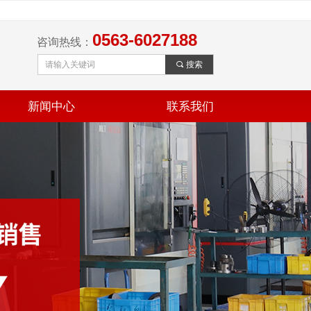
0563-6027188
咨询热线：
끠
搜索
新闻中心
联系我们