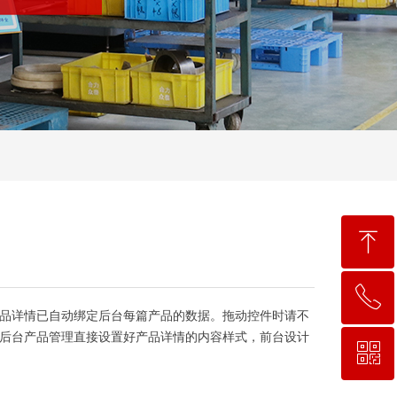
ꁸ
ꂅ
回到顶部
品详情已自动绑定后台每篇产品的数据。拖动控件时请不
后台产品管理直接设置好产品详情的内容样式，前台设计
ꀥ
0563-6027188