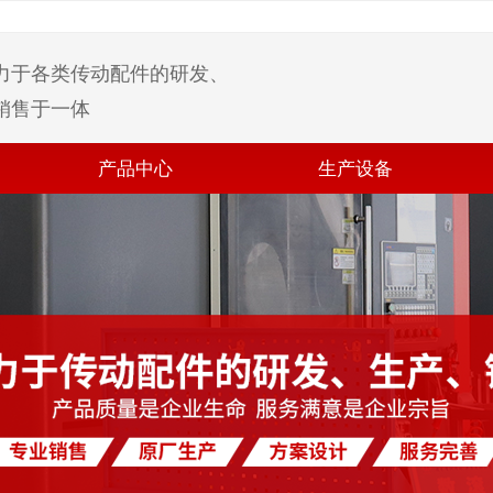
力于各类传动配件的研发、
销售于一体
产品中心
生产设备